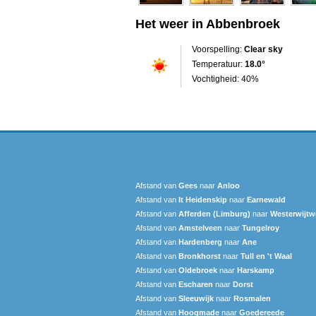
Het weer in Abbenbroek
Voorspelling:
Clear sky
Temperatuur:
18.0°
Vochtigheid: 40%
Afstand van
Gees
naar
Anloo
Afstand van
It Heidenskip
naar
Earnewald
Afstand van
Afferden (Limburg)
naar
Westerwijtw
Afstand van
Amstelveen
naar
Tungelroy
Afstand van
Hardenberg
naar
Ane
Afstand van
Bronkhorst
naar
Tull en 't Waal
Afstand van
Oldebroek
naar
Harskamp
Afstand van
Escharen
naar
Dorst
Afstand van
Sleeuwijk
naar
Rosmalen
Afstand van
Hoogmade
naar
Goedereede