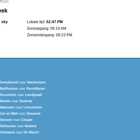
eek
r sky
Lokale tijd:
02:47 PM
Zonsopgang: 06:10 AM
Zonsondergang: 09:23 PM
Emmeloord
naar
Veenhuizen
Warfhuizen
naar
Noordlaren
Roosteren
naar
Landgraaf
Almelo
naar
Oudorp
Maarssen
naar
Linschoten
Eck en Wiel
naar
Dreumel
Diessen
naar
Chaam
Riethoven
naar
Nuland
Dirksland
naar
De Wacht