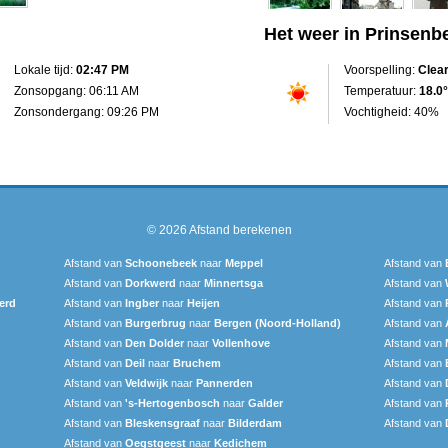
Het weer in Prinsenb
Lokale tijd:
02:47 PM
Voorspelling:
Clea
Zonsopgang: 06:11 AM
Temperatuur:
18.0°
Zonsondergang: 09:26 PM
Vochtigheid: 40%
© 2026
Afstand berekenen
Afstand van
Schoonebeek
naar
Meppel
Afstand van
Afstand van
Dorkwerd
naar
Minnertsga
Afstand van
erd
Afstand van
Ingber
naar
Heijen
Afstand van
Afstand van
Burgerbrug
naar
Bergen (Noord-Holland)
Afstand van
Afstand van
Den Dolder
naar
Vollenhove
Afstand van
Afstand van
Deil
naar
Bruchem
Afstand van
Afstand van
Veldwijk
naar
Pannerden
Afstand van
Afstand van
's-Hertogenbosch
naar
Galder
Afstand van
Afstand van
Bleskensgraaf
naar
Bilderdam
Afstand van
Afstand van
Oegstgeest
naar
Kedichem