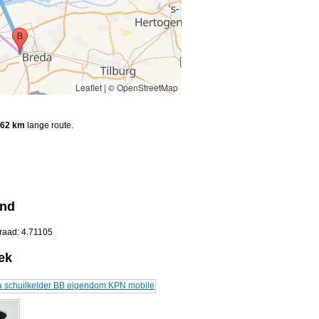
Leaflet
|
© OpenStreetMap
62 km
lange route.
and
raad: 4.71105
ek