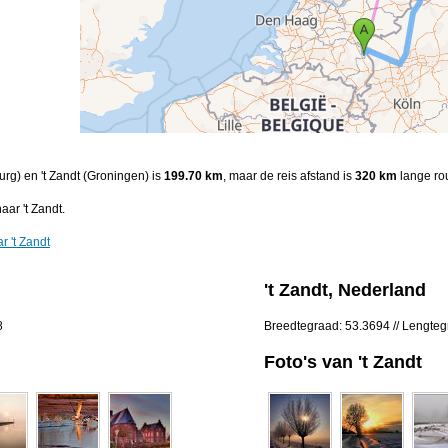
urg) en 't Zandt (Groningen) is
199.70 km
, maar de reis afstand is
320 km
lange rou
aar 't Zandt.
r 't Zandt
't Zandt, Nederland
8
Breedtegraad: 53.3694 // Lengte
Foto's van 't Zandt