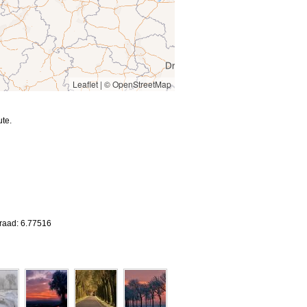
Leaflet
|
© OpenStreetMap
te.
graad: 6.77516