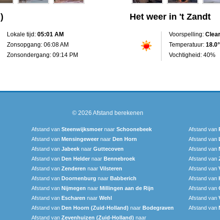
)
Het weer in 't Zandt
Lokale tijd:
05:01 AM
Voorspelling:
Clea
Zonsopgang: 06:08 AM
Temperatuur:
18.0°
Zonsondergang: 09:14 PM
Vochtigheid: 40%
© 2026
Afstand berekenen
Afstand van
Steenwijksmoer
naar
Schoonebeek
Afstand van
Afstand van
Mensingeweer
naar
Den Horn
Afstand van
Afstand van
Jabeek
naar
Guttecoven
Afstand van
Afstand van
Den Helder
naar
Bennebroek
Afstand van
Afstand van
Zenderen
naar
Vilsteren
Afstand van
Afstand van
Doornenburg
naar
Babberich
Afstand van
Afstand van
Nijmegen
naar
Millingen aan de Rijn
Afstand van
Afstand van
Escharen
naar
Wehl
Afstand van
Afstand van
Den Hoorn (Zuid-Holland)
naar
Bodegraven
Afstand van
Afstand van
Zevenhuizen (Zuid-Holland)
naar