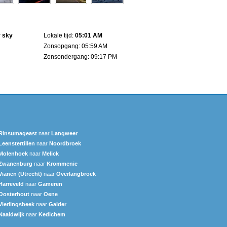
r sky
Lokale tijd:
05:01 AM
Zonsopgang: 05:59 AM
Zonsondergang: 09:17 PM
Rinsumageast
naar
Langweer‎
Leenstertillen‎
naar
Noordbroek
Molenhoek
naar
Melick
Zwanenburg
naar
Krommenie
Vianen (Utrecht)
naar
Overlangbroek
Harreveld
naar
Gameren
Oosterhout
naar
Oene
Vierlingsbeek
naar
Galder
Naaldwijk
naar
Kedichem