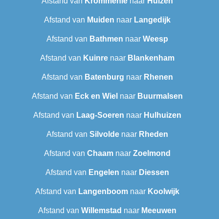
Afstand van
Krommenie
naar
Huizen
Afstand van
Muiden
naar
Langedijk
Afstand van
Bathmen
naar
Weesp
Afstand van
Kuinre
naar
Blankenham
Afstand van
Batenburg
naar
Rhenen
Afstand van
Eck en Wiel
naar
Buurmalsen
Afstand van
Laag-Soeren
naar
Hulhuizen
Afstand van
Silvolde
naar
Rheden
Afstand van
Chaam
naar
Zoelmond
Afstand van
Engelen
naar
Diessen
Afstand van
Langenboom
naar
Koolwijk
Afstand van
Willemstad
naar
Meeuwen