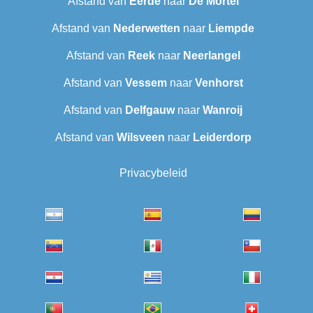
Afstand van
Eerde
naar
De Mortel
Afstand van
Nederwetten
naar
Liempde
Afstand van
Reek
naar
Neerlangel
Afstand van
Vessem
naar
Venhorst
Afstand van
Delfgauw
naar
Wanroij
Afstand van
Wilsveen‎
naar
Leiderdorp
Privacybeleid