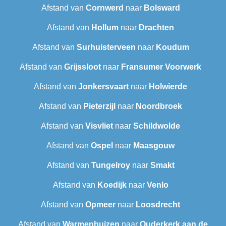
Afstand van
Cornwerd
naar
Bolsward‎
Afstand van
Hollum
naar
Drachten
Afstand van
Surhuisterveen
naar
Koudum
Afstand van
Grijssloot
naar
Fransumer Voorwerk
Afstand van
Jonkersvaart
naar
Holwierde
Afstand van
Pieterzijl
naar
Noordbroek
Afstand van
Visvliet
naar
Schildwolde
Afstand van
Ospel
naar
Maasgouw
Afstand van
Tungelroy
naar
Smakt
Afstand van
Koedijk
naar
Venlo
Afstand van
Opmeer
naar
Loosdrecht
Afstand van
Warmenhuizen
naar
Ouderkerk aan de