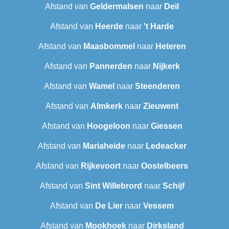
Afstand van
Geldermalsen
naar
Deil
Afstand van
Heerde
naar
't Harde
Afstand van
Maasbommel
naar
Heteren
Afstand van
Pannerden
naar
Nijkerk
Afstand van
Wamel
naar
Steenderen
Afstand van
Almkerk
naar
Zieuwent
Afstand van
Hoogeloon
naar
Giessen
Afstand van
Mariaheide
naar
Ledeacker
Afstand van
Rijkevoort
naar
Oostelbeers
Afstand van
Sint Willebrord
naar
Schijf
Afstand van
De Lier
naar
Vessem
Afstand van
Mookhoek
naar
Dirksland