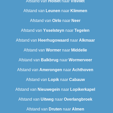
Afstand van
Holset
naar
Visvliet
Afstand van
Leunen
naar
Klimmen
Afstand van
Oirlo
naar
Neer
Afstand van
Ysselsteyn
naar
Tegelen
Afstand van
Heerhugowaard
naar
Alkmaar
Afstand van
Wormer
naar
Middelie
Afstand van
Balkbrug
naar
Wormerveer
Afstand van
Amerongen
naar
Achthoven
Afstand van
Lopik
naar
Cabauw
Afstand van
Nieuwegein
naar
Lopikerkapel
Afstand van
Uitweg
naar
Overlangbroek
Afstand van
Druten
naar
Almen