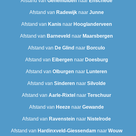
Afstand van
Genemuiden
naar
Enschede
Afstand van
Radewijk
naar
Junne
Afstand van
Kanis
naar
Hooglanderveen
Afstand van
Barneveld
naar
Maarsbergen
Afstand van
De Glind
naar
Borculo
Afstand van
Eibergen
naar
Doesburg
Afstand van
Olburgen
naar
Lunteren
Afstand van
Sinderen
naar
Silvolde
Afstand van
Aarle-Rixtel
naar
Terschuur
Afstand van
Heeze
naar
Gewande
Afstand van
Ravenstein
naar
Nistelrode
Afstand van
Hardinxveld-Giessendam
naar
Wouw