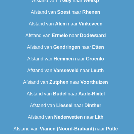
Afstand van
't Goy
naar
Weesp
Afstand van
Soest
naar
Rhenen
Afstand van
Alem
naar
Vinkeveen
Afstand van
Ermelo
naar
Dodewaard
Afstand van
Gendringen
naar
Etten
Afstand van
Hemmen
naar
Groenlo
Afstand van
Varsseveld
naar
Leuth
Afstand van
Zutphen
naar
Voorthuizen
Afstand van
Budel
naar
Aarle-Rixtel
Afstand van
Liessel
naar
Dinther
Afstand van
Nederwetten
naar
Lith
Afstand van
Vianen (Noord-Brabant)
naar
Putte