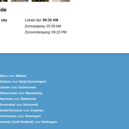
lde
r sky
Lokale tijd:
09:35 AM
Zonsopgang: 05:59 AM
Zonsondergang: 09:20 PM
Wyns
naar
Wijckel
Stedum
naar
Spijk (Groningen)
IJzeren
naar
Guttecoven
Vriezenveen
naar
Marienberg
Barchem
naar
Babberich
Rozendaal
naar
Indoornik
Berkel-Enschot
naar
Zutphen
Achthuizen
naar
Teteringen
Katwijk (Zuid-Holland)
naar
Herkingen