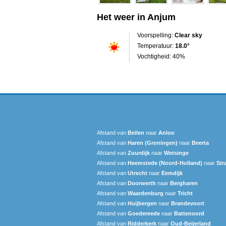
Het weer in Anjum
Voorspelling:
Clear sky
Temperatuur:
18.0°
Vochtigheid: 40%
Afstand van
Beilen
naar
Anloo
Afstand van
Haren (Groningen)
naar
Beerta
Afstand van
Zuurdijk
naar
Wetsinge
Afstand van
Heemstede (Noord-Holland)
naar
Str
Afstand van
Utrecht
naar
Eemdijk
Afstand van
Doorwerth
naar
Bergharen
Afstand van
Waardenburg
naar
Tricht
Afstand van
Huijbergen
naar
Brandevoort
Afstand van
Goedereede
naar
Battenoord
Afstand van
Ridderkerk
naar
Oud-Beijerland