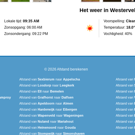
Het weer in Westerve
Lokale tijd:
09:35 AM
Voorspelling:
Clea
Zonsopgang: 06:00 AM
Temperatuur:
18.0°
Zonsondergang: 09:22 PM
Vochtigheid: 40%
© 2026
Afstand berekenen
Afstand van
Sexbierum‎
naar
Appelscha
Afstand van
Afstand van
Losdorp
naar
Leegkerk
Afstand van
Afstand van
Ell
naar
Bemelen
Afstand van
amproy
Afstand van
Grafhorst
naar
Dalfsen
Afstand van
Afstand van
Apeldoorn
naar
Almen
Afstand van
Afstand van
Harderwijk
naar
Eibergen
Afstand van
Afstand van
Wapenveld
naar
Wageningen
Afstand van
Afstand van
Nuland
naar
Mariahout
Afstand van
Afstand van
Heinenoord
naar
Gouda
Afstand van
Afstand van
Stompwijk
naar
Simonshaven