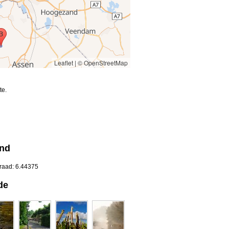
Leaflet
|
© OpenStreetMap
te.
and
graad: 6.44375
de