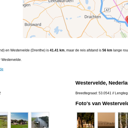
and) en Westervelde (Drenthe) is
41.41 km
, maar de reis afstand is
56 km
lange rou
r Westervelde.
lde
Westervelde, Nederl
2
Breedtegraad: 53.0541 // Lengte
Foto's van Westervel