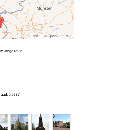
Leaflet
|
© OpenStreetMap
km
lange route.
raad: 5.9737