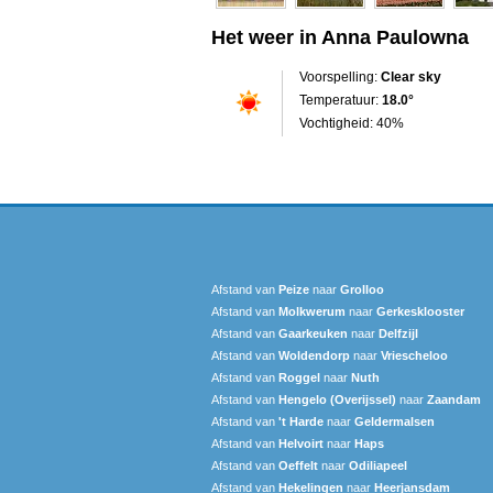
Het weer in Anna Paulowna
Voorspelling:
Clear sky
Temperatuur:
18.0°
Vochtigheid: 40%
Afstand van
Peize
naar
Grolloo
Afstand van
Molkwerum
naar
Gerkesklooster
Afstand van
Gaarkeuken
naar
Delfzijl
Afstand van
Woldendorp
naar
Vriescheloo
Afstand van
Roggel
naar
Nuth
Afstand van
Hengelo (Overijssel)
naar
Zaandam
Afstand van
't Harde
naar
Geldermalsen
Afstand van
Helvoirt
naar
Haps
Afstand van
Oeffelt
naar
Odiliapeel
Afstand van
Hekelingen
naar
Heerjansdam