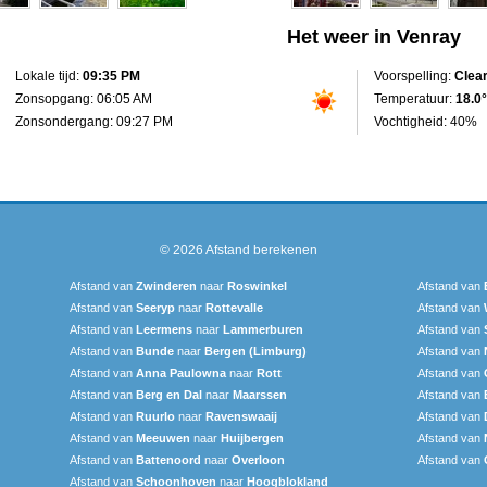
Het weer in Venray
Lokale tijd:
09:35 PM
Voorspelling:
Clea
Zonsopgang: 06:05 AM
Temperatuur:
18.0°
Zonsondergang: 09:27 PM
Vochtigheid: 40%
© 2026
Afstand berekenen
Afstand van
Zwinderen
naar
Roswinkel
Afstand van
Afstand van
Seeryp
naar
Rottevalle
Afstand van
Afstand van
Leermens
naar
Lammerburen
Afstand van
Afstand van
Bunde
naar
Bergen (Limburg)
Afstand van
Afstand van
Anna Paulowna
naar
Rott
Afstand van
Afstand van
Berg en Dal
naar
Maarssen
Afstand van
Afstand van
Ruurlo
naar
Ravenswaaij
Afstand van
Afstand van
Meeuwen
naar
Huijbergen
Afstand van
Afstand van
Battenoord
naar
Overloon
Afstand van
Afstand van
Schoonhoven
naar
Hoogblokland