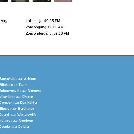
r sky
Lokale tijd:
09:35 PM
Zonsopgang: 06:05 AM
Zonsondergang: 09:18 PM
Earnewald
naar
Achlum
Wijckel
naar
Tzum
Schouwerzijl
naar
Niehove
Nijswiller
naar
IJzeren
Opmeer
naar
Den Helder
Elburg
naar
Bergharen
Duizel
naar
Winterswijk
Nuland
naar
Neerloon
Gouda
naar
De Lier