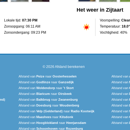
Het weer in Zijtaart
Lokale tijd:
07:30 PM
Voorspelling:
Clea
Zonsopgang: 06:11 AM
Temperatuur:
18.0°
Zonsondergang: 09:23 PM
Vochtigheid: 40%
© 2026
Afstand berekenen
Afstand van
Peize
naar
Oosterhesselen
Afstand van
Afstand van
Godlinze
naar
Ganzedijk
Afstand van
Afstand van
Woldendorp
naar
't Stort
Afstand van
Afstand van
Blaricum
naar
Oirsbeek
Afstand van
and)
Afstand van
Balkbrug
naar
Zwanenburg
Afstand van
Afstand van
Doesburg
naar
Woudenberg
Afstand van
Afstand van
Velp (Gelderland)
naar
Radio Kootwijk
Afstand van
Afstand van
Maashees
naar
Kilsdonk
Afstand van
Afstand van
Hoogblokland
naar
Heerjansdam
Afstand van
Afstand van
Schoonhoven
naar
Rozenburg