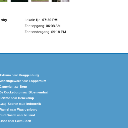
r sky
Lokale tijd:
07:30 PM
Zonsopgang: 06:08 AM
Zonsondergang: 09:18 PM
Akkrum
naar
Kraggenburg
Mensingeweer
naar
Loppersum
Camerig
naar
Born
De Cocksdorp
naar
Bloemendaal
Hertme
naar
Denekamp
Laag-Soeren
naar
Indoornik
Wamel
naar
Waardenburg
Oud Gastel
naar
Nuland
Lisse
naar
Leimuiden