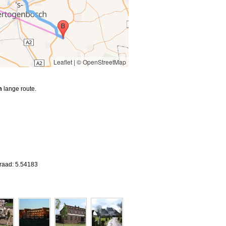
Leaflet
|
© OpenStreetMap
m
lange route.
graad: 5.54183