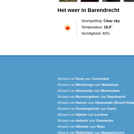
Het weer in Barendrecht
Voorspelling:
Clear sky
Temperatuur:
18.0°
Vochtigheid: 40%
Afstand van
Norg
naar
Coevorden
Afstand van
Minnertsga
naar
Blauwhuis
Afstand van
Nieuwolda
naar
Muntendam
Afstand van
Munstergeleen
naar
Maasbracht
Afstand van
Huizen
naar
Heemstede (Noord-Holl
Afstand van
Overlangbroek
naar
Kanis
Afstand van
Nijkerk
naar
Lochem
Afstand van
Helvoirt
naar
Dommelen
Afstand van
Wintelre
naar
Rijen
Afstand van
Ridderkerk
naar
Nieuwenhoorn