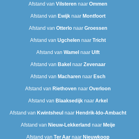
Afstand van
Vilsteren
naar
Ommen
Afstand van
Ewijk
naar
Montfoort
Afstand van
Otterlo
naar
Groessen
Afstand van
Ugchelen
naar
Tricht
Afstand van
Wamel
naar
Ulft
Afstand van
Bakel
naar
Zevenaar
Afstand van
Macharen
naar
Esch
Afstand van
Riethoven
naar
Overloon
Afstand van
Blaaksedijk
naar
Arkel
Afstand van
Kwintsheul
naar
Hendrik-Ido-Ambacht
Afstand van
Nieuw-Lekkerland
naar
Meije
Afstand van
Ter Aar‎
naar
Nieuwkoop