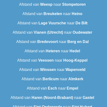
Afstand van
Weesp
naar
Stompetoren
Afstand van
Breukelen
naar
Heino
Afstand van
Lage Vuursche
naar
De Bilt
Afstand van
Vianen (Utrecht)
naar
Oudewater
Afstand van
Bredevoort
naar
Berg en Dal
Afstand van
Heteren
naar
Hedel
Afstand van
Veessen
naar
Hoog-Keppel
Afstand van
Winssen
naar
Wapenveld
Afstand van
Berlicum
naar
Almkerk
Afstand van
Esch
naar
Empel
Afstand van
Haren (Noord-Brabant)
naar
Gastel
Afstand van
Sint-Oedenrode
naar
Sint Hubert