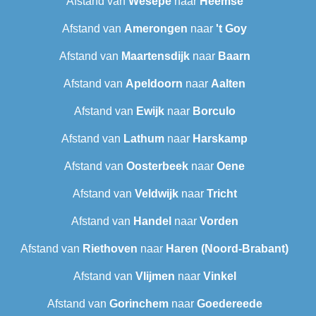
Afstand van
Wesepe
naar
Heemse
Afstand van
Amerongen
naar
't Goy
Afstand van
Maartensdijk
naar
Baarn
Afstand van
Apeldoorn
naar
Aalten
Afstand van
Ewijk
naar
Borculo
Afstand van
Lathum
naar
Harskamp
Afstand van
Oosterbeek
naar
Oene
Afstand van
Veldwijk
naar
Tricht
Afstand van
Handel
naar
Vorden
Afstand van
Riethoven
naar
Haren (Noord-Brabant)
Afstand van
Vlijmen
naar
Vinkel
Afstand van
Gorinchem
naar
Goedereede