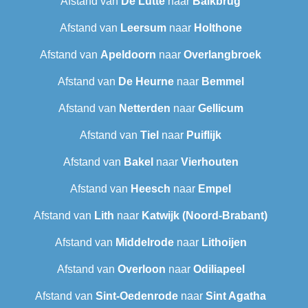
Afstand van
De Lutte
naar
Balkbrug
Afstand van
Leersum
naar
Holthone
Afstand van
Apeldoorn
naar
Overlangbroek
Afstand van
De Heurne
naar
Bemmel
Afstand van
Netterden
naar
Gellicum
Afstand van
Tiel
naar
Puiflijk
Afstand van
Bakel
naar
Vierhouten
Afstand van
Heesch
naar
Empel
Afstand van
Lith
naar
Katwijk (Noord-Brabant)
Afstand van
Middelrode
naar
Lithoijen
Afstand van
Overloon
naar
Odiliapeel
Afstand van
Sint-Oedenrode
naar
Sint Agatha