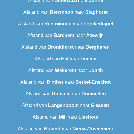
Afstand van
Oldenzaal
naar
Junne
Afstand van
Benschop
naar
Staphorst
Afstand van
Renswoude
naar
Lopikerkapel
Afstand van
Barchem
naar
Azewijn
Afstand van
Bronkhorst
naar
Bergharen
Afstand van
Est
naar
Duiven
Afstand van
Wekerom
naar
Lobith
Afstand van
Dinther
naar
Berkel-Enschot
Afstand van
Dussen
naar
Dommelen
Afstand van
Langenboom
naar
Giessen
Afstand van
Mill
naar
Lieshout
Afstand van
Nuland
naar
Nieuw-Vossemeer