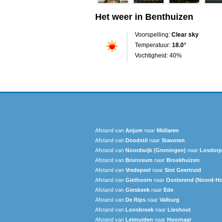
Het weer in Benthuizen
Voorspelling:
Clear sky
Temperatuur:
18.0°
Vochtigheid: 40%
Afstand van
Anjum
naar
Midlaren
Afstand van
Doodstil
naar
Stavoren
Afstand van
Noordwijk (Groningen)
naar
Losdorp
Afstand van
Brunssum
naar
Broekhuizen
Afstand van
Vredepeel
naar
Sint Geertruid
Afstand van
Giethoorn
naar
Oosterend (Noord-Ho
Afstand van
Giesbeek
naar
Ede
Afstand van
De Rips
naar
Valburg
Afstand van
Loosbroek
naar
Lieshout
Afstand van
Leimuiden
naar
Hoornaar