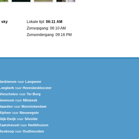
r sky
Lokale tijd:
06:11 AM
Zonsopgang: 06:10 AM
Zonsondergang: 09:16 PM
Sexbierum‎
naar
Langweer‎
Leegkerk
naar
Heveskesklooster‎
Vriescheloo
naar
Ter Borg
Sevenum
naar
Milsbeek
Naarden
naar
Monnickendam
Alphen
naar
Nieuwegein
Slijk-Ewijk
naar
Silvolde
Kaatsheuvel
naar
Hedikhuizen
Boskoop
naar
Oudheusden