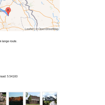
Leaflet
|
© OpenStreetMap
m
lange route.
graad: 5.54183