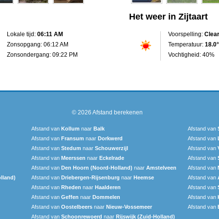
Het weer in Zijtaart
Lokale tijd:
06:11 AM
Voorspelling:
Clea
Zonsopgang: 06:12 AM
Temperatuur:
18.0°
Zonsondergang: 09:22 PM
Vochtigheid: 40%
© 2026
Afstand berekenen
Afstand van
Kollum
naar
Balk
Afstand van
Afstand van
Fransum
naar
Dorkwerd
Afstand van
Afstand van
Stedum
naar
Schouwerzijl
Afstand van
Afstand van
Meerssen
naar
Eckelrade
Afstand van
Afstand van
Den Hoorn (Noord-Holland)
naar
Amstelveen
Afstand van
lland)
Afstand van
Driebergen-Rijsenburg
naar
Heemse
Afstand van
Afstand van
Rheden
naar
Haalderen
Afstand van
Afstand van
Geffen
naar
Dommelen
Afstand van
Afstand van
Oostelbeers
naar
Nieuw-Vossemeer
Afstand van
Afstand van
Schoonrewoerd
naar
Rijswijk (Zuid-Holland)