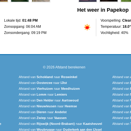
Het weer in Papekop
Lokale tijd:
01:48 PM
Voorspelling:
Clea
Zonsopgang: 06:04 AM
Temperatuur:
18.0°
Zonsondergang: 09:19 PM
Vochtigheid: 40%
© 2026
Afstand berekenen
Afstand van
Schokland
naar
Roswinkel
Afstand van
Afstand van
Oosterzee
naar
IJlst
Afstand van
Afstand van
Vierhuizen
naar
Meedhuizen
Afstand van
Afstand van
Lomm
naar
Lemiers
Afstand van
Afstand van
Den Helder
naar
Aartswoud
Afstand van
Afstand van
Nieuwleusen
naar
Heemse
Afstand van
Afstand van
Dieren
naar
Andelst
Afstand van
Afstand van
Zwiep
naar
Vaassen
Afstand van
e
Afstand van
Rijswijk (Noord-Brabant)
naar
Kaatsheuvel
Afstand van
Afstand van
Woubrugge
naar
Ouderkerk aan den IJssel