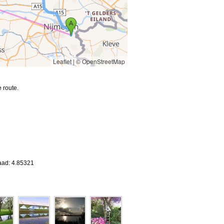
Leaflet
|
© OpenStreetMap
 route.
aad: 4.85321