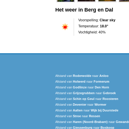
Het weer in Berg en Dal
Voorspelling:
Clear sky
Temperatuur:
18.0°
Vochtigheid: 40%
Afstand van
Roderwolde
naar
Anloo
Afstand van
Holwerd
naar
Formerum
Afstand van
Godlinze
naar
Den Horn
Afstand van
Grijzegrubben
naar
Gebroek
Afstand van
Schin op Geul
naar
Roosteren
Afstand van
Deventer
naar
Wormer
Afstand van
Aalten
naar
Wijk bij Duurstede
Afstand van
Stroe
naar
Ressen
Afstand van
Haren (Noord-Brabant)
naar
Gewand
Afstand van
Giessenburg
naar
Boskoop