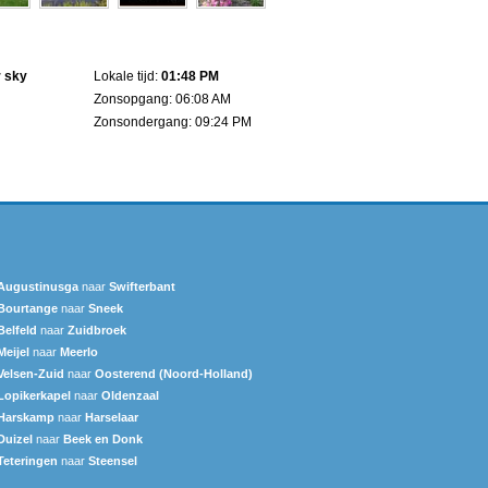
r sky
Lokale tijd:
01:48 PM
Zonsopgang: 06:08 AM
Zonsondergang: 09:24 PM
Augustinusga
naar
Swifterbant
Bourtange
naar
Sneek‎
Belfeld
naar
Zuidbroek
Meijel
naar
Meerlo
Velsen-Zuid
naar
Oosterend (Noord-Holland)
Lopikerkapel
naar
Oldenzaal
Harskamp
naar
Harselaar
Duizel
naar
Beek en Donk
Teteringen
naar
Steensel