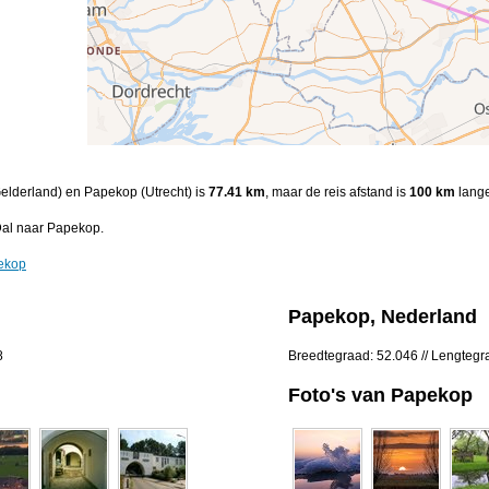
(Gelderland) en Papekop (Utrecht) is
77.41 km
, maar de reis afstand is
100 km
lange
Dal naar Papekop.
pekop
Papekop, Nederland
8
Breedtegraad: 52.046 // Lengtegr
Foto's van Papekop