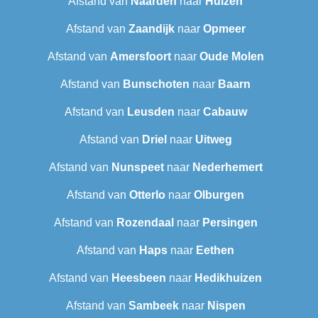
Afstand van
Naarden
naar
Huizen
Afstand van
Zaandijk
naar
Opmeer
Afstand van
Amersfoort
naar
Oude Molen
Afstand van
Bunschoten
naar
Baarn
Afstand van
Leusden
naar
Cabauw
Afstand van
Driel
naar
Uitweg
Afstand van
Nunspeet
naar
Nederhemert
Afstand van
Otterlo
naar
Olburgen
Afstand van
Rozendaal
naar
Persingen
Afstand van
Haps
naar
Eethen
Afstand van
Heesbeen
naar
Hedikhuizen
Afstand van
Sambeek
naar
Nispen