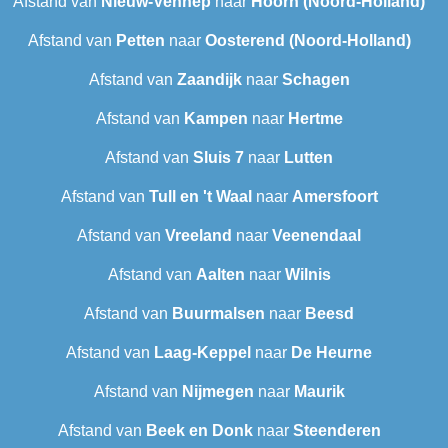
Afstand van
Nieuw-Vennep
naar
Hoorn (Noord-Holland)
Afstand van
Petten
naar
Oosterend (Noord-Holland)
Afstand van
Zaandijk
naar
Schagen
Afstand van
Kampen
naar
Hertme
Afstand van
Sluis 7
naar
Lutten
Afstand van
Tull en 't Waal
naar
Amersfoort
Afstand van
Vreeland
naar
Veenendaal
Afstand van
Aalten
naar
Wilnis
Afstand van
Buurmalsen
naar
Beesd
Afstand van
Laag-Keppel
naar
De Heurne
Afstand van
Nijmegen
naar
Maurik
Afstand van
Beek en Donk
naar
Steenderen