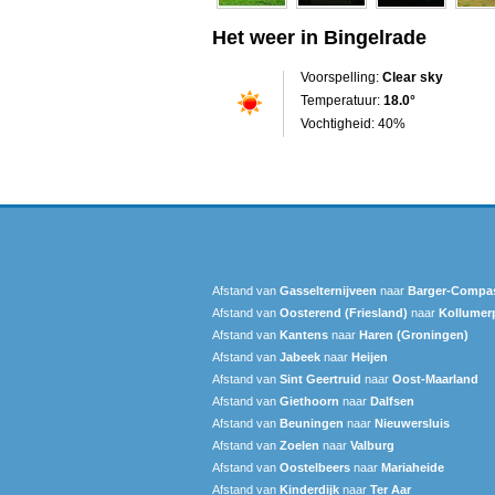
Het weer in Bingelrade
Voorspelling:
Clear sky
Temperatuur:
18.0°
Vochtigheid: 40%
Afstand van
Gasselternijveen
naar
Barger-Comp
Afstand van
Oosterend (Friesland)
naar
Kollume
Afstand van
Kantens
naar
Haren (Groningen)
Afstand van
Jabeek
naar
Heijen
Afstand van
Sint Geertruid
naar
Oost-Maarland
Afstand van
Giethoorn
naar
Dalfsen
Afstand van
Beuningen
naar
Nieuwersluis
Afstand van
Zoelen
naar
Valburg
Afstand van
Oostelbeers
naar
Mariaheide
Afstand van
Kinderdijk
naar
Ter Aar