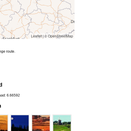
Leaflet
|
© OpenStreetMap
nge route.
d
aad: 6.66592
n