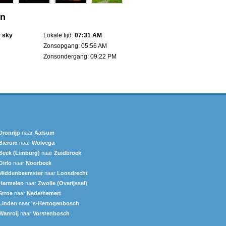
en
r sky
Lokale tijd:
07:31 AM
Zonsopgang: 05:56 AM
Zonsondergang: 09:22 PM
Dronrijp
naar
Aalsum
Bierum
naar
Wolvega
Beek (Limburg)
naar
Zuidbroek
Oirlo
naar
Noorbeek
Middenbeemster
naar
Loosdrecht
Harmelen
naar
Zwolle (Overijssel)
Stroe
naar
Nederhemert
Linden
naar
's-Hertogenbosch
Wanroij
naar
Vorstenbosch