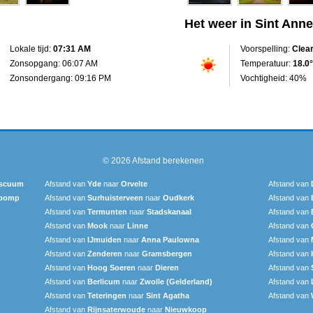
Het weer in Sint Ann
Lokale tijd:
07:31 AM
Voorspelling:
Clea
Zonsopgang: 06:07 AM
Temperatuur:
18.0°
Zonsondergang: 09:16 PM
Vochtigheid: 40%
© 2026
Afstand berekenen
ascuum
Afstand van
Yde
naar
Orvelte
Afstand van
rpomp
Afstand van
Surhuisterveen
naar
Oudkerk
Afstand van
Afstand van
Termunten
naar
Stadskanaal
Afstand van
Afstand van
Mook
naar
Linne
Afstand van
Afstand van
IJmuiden
naar
Anna Paulowna
Afstand van
Afstand van
Zenderen
naar
Gramsbergen
Afstand van
Afstand van
Hoog Soeren
naar
Dieren
Afstand van
Afstand van
Berlicum
naar
Zwolle (Gelderland)
Afstand van
Afstand van
Teteringen
naar
Sint Agatha
Afstand van
Afstand van
Rijnsaterwoude
naar
Nieuwkoop