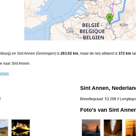
Limburg) en Sint Annen (Groningen) is
263.02 km
, maar de reis afstand is
372 km
la
e naar Sint Annen.
 Annen
Sint Annen, Nederlan
2
Breedtegraad: 53.298 // Lengtegr
Foto's van Sint Anne