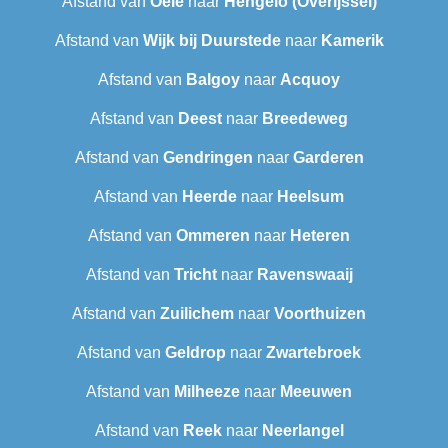
Afstand van
Oele
naar
Hengelo (Overijssel)
Afstand van
Wijk bij Duurstede
naar
Kamerik
Afstand van
Balgoy
naar
Acquoy
Afstand van
Deest
naar
Breedeweg
Afstand van
Gendringen
naar
Garderen
Afstand van
Heerde
naar
Heelsum
Afstand van
Ommeren
naar
Heteren
Afstand van
Tricht
naar
Ravenswaaij
Afstand van
Zuilichem
naar
Voorthuizen
Afstand van
Geldrop
naar
Zwartebroek
Afstand van
Milheeze
naar
Meeuwen
Afstand van
Reek
naar
Neerlangel