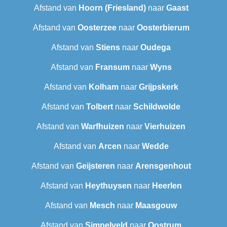
Afstand van
Hoorn (Friesland)
naar
Gaast
Afstand van
Oosterzee
naar
Oosterbierum
Afstand van
Stiens
naar
Oudega
Afstand van
Fransum
naar
Wyns
Afstand van
Kolham
naar
Grijpskerk
Afstand van
Tolbert
naar
Schildwolde
Afstand van
Warfhuizen
naar
Vierhuizen
Afstand van
Arcen
naar
Wedde
Afstand van
Geijsteren
naar
Arensgenhout
Afstand van
Heythuysen
naar
Heerlen
Afstand van
Mesch
naar
Maasgouw
Afstand van
Simpelveld
naar
Oostrum