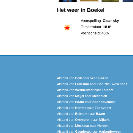
Het weer in Boekel
Voorspelling:
Clear sky
Temperatuur:
18.0°
Vochtigheid: 40%
Afstand van
Balk
naar
Veenhuizen
Afstand van
Fransum
naar
Bad Nieuweschans
Afstand van
Wedderveer
naar
Tolbert
Afstand van
Meijel
naar
Mechelen
Afstand van
Edam
naar
Badhoevedorp
Afstand van
Hertme
naar
Zandvoort
Afstand van
Beltrum
naar
Baarn
Afstand van
Ommeren
naar
Nijkerk
Afstand van
Lieshout
naar
Herpen
Afstand van
Gouderak
naar
Aarlanderveen