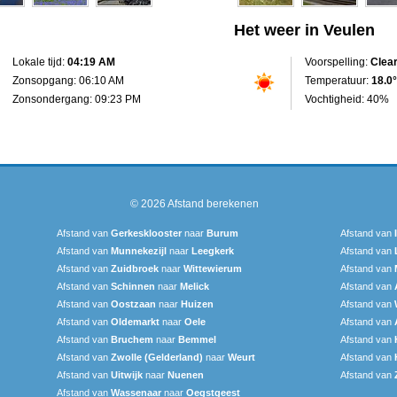
Het weer in Veulen
Lokale tijd:
04:19 AM
Voorspelling:
Clea
Zonsopgang: 06:10 AM
Temperatuur:
18.0°
Zonsondergang: 09:23 PM
Vochtigheid: 40%
© 2026
Afstand berekenen
Afstand van
Gerkesklooster
naar
Burum
Afstand van
Afstand van
Munnekezijl
naar
Leegkerk
Afstand van
Afstand van
Zuidbroek
naar
Wittewierum
Afstand van
Afstand van
Schinnen
naar
Melick
Afstand van
Afstand van
Oostzaan
naar
Huizen
Afstand van
Afstand van
Oldemarkt
naar
Oele
Afstand van
Afstand van
Bruchem
naar
Bemmel
Afstand van
Afstand van
Zwolle (Gelderland)
naar
Weurt
Afstand van
Afstand van
Uitwijk
naar
Nuenen
Afstand van
Afstand van
Wassenaar
naar
Oegstgeest