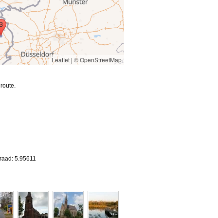
Leaflet
|
© OpenStreetMap
route.
raad: 5.95611