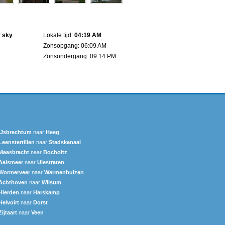
r sky
Lokale tijd:
04:19 AM
Zonsopgang: 06:09 AM
Zonsondergang: 09:14 PM
IJsbrechtum
naar
Heeg
Leenstertillen‎
naar
Stadskanaal
Maasbracht
naar
Bocholtz
Aalsmeer
naar
Ulestraten
Wormerveer
naar
Warmenhuizen
Achthoven
naar
Wilsum
Hierden
naar
Harskamp
Helvoirt
naar
Dorst
Zijtaart
naar
Veen