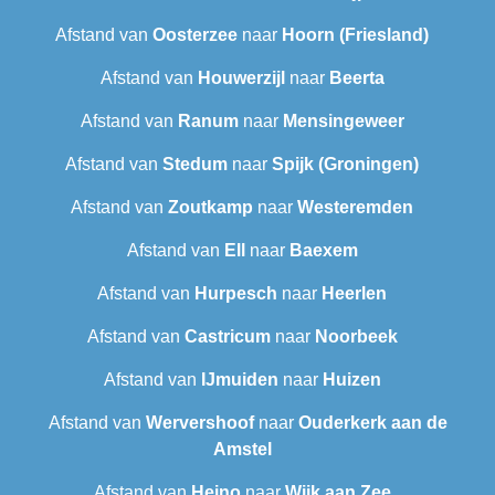
Afstand van
Oosterzee
naar
Hoorn (Friesland)
Afstand van
Houwerzijl
naar
Beerta
Afstand van
Ranum
naar
Mensingeweer
Afstand van
Stedum
naar
Spijk (Groningen)
Afstand van
Zoutkamp
naar
Westeremden
Afstand van
Ell
naar
Baexem
Afstand van
Hurpesch
naar
Heerlen
Afstand van
Castricum
naar
Noorbeek
Afstand van
IJmuiden
naar
Huizen
Afstand van
Wervershoof
naar
Ouderkerk aan de
Amstel
Afstand van
Heino
naar
Wijk aan Zee