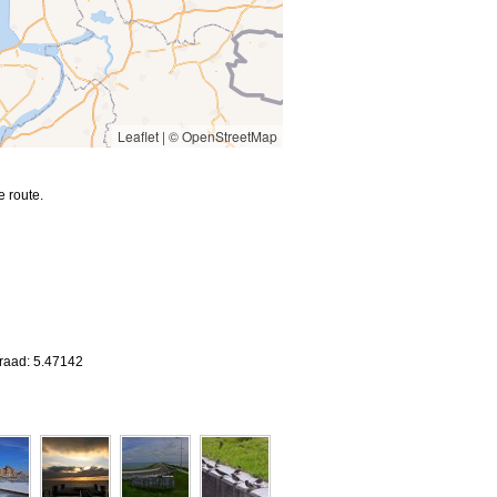
Leaflet
|
© OpenStreetMap
 route.
graad: 5.47142