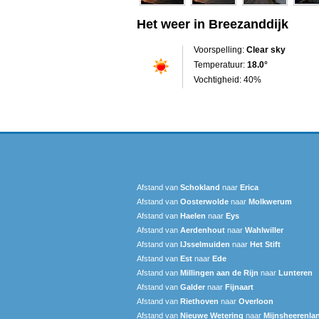
Het weer in Breezanddijk
Voorspelling:
Clear sky
Temperatuur:
18.0°
Vochtigheid: 40%
Afstand van
Schokland
naar
Erica
Afstand van
Oosterwolde
naar
Molkwerum
Afstand van
Haelen
naar
Eys
Afstand van
Aerdenhout
naar
Wahlwiller
Afstand van
IJsselmuiden
naar
Het Stift
Afstand van
Est
naar
Ede
Afstand van
Millingen aan de Rijn
naar
Lunteren
Afstand van
Galder
naar
Fijnaart
Afstand van
Riethoven
naar
Overloon
Afstand van
Nieuwe Wetering
naar
Mijnsheerenla