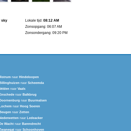
r sky
Lokale tijd:
08:12 AM
Zonsopgang: 06:07 AM
Zonsondergang: 09:20 PM
Jistrum
naar
Hindeloopen
Billinghuizen
naar
Scheemda
Velden
naar
Vaals
Enschede
naar
Balkbrug
Doornenburg
naar
Buurmalsen
Lochem
naar
Hoog Soeren
Beugen
naar
Zetten
Nederwetten
naar
Ledeacker
De Wacht
naar
Barendrecht‎
Zwanegat
naar
Schoonhoven