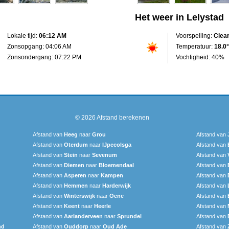
Het weer in Lelystad
Lokale tijd:
06:12 AM
Voorspelling:
Clea
Zonsopgang: 04:06 AM
Temperatuur:
18.0°
Zonsondergang: 07:22 PM
Vochtigheid: 40%
© 2026
Afstand berekenen
Afstand van
Heeg
naar
Grou
Afstand van
Afstand van
Oterdum
naar
IJpecolsga
Afstand van
Afstand van
Stein
naar
Sevenum
Afstand van
Afstand van
Diemen
naar
Bloemendaal
Afstand van
Afstand van
Asperen
naar
Kampen
Afstand van
Afstand van
Hemmen
naar
Harderwijk
Afstand van
Afstand van
Winterswijk
naar
Oene
Afstand van
Afstand van
Keent
naar
Heerle
Afstand van
Afstand van
Aarlanderveen
naar
Sprundel
Afstand van
nd
Afstand van
Ouddorp
naar
Oud Ade
Afstand van