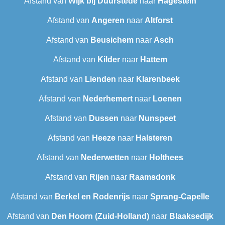
Afstand van
Wijk bij Duurstede
naar
Hagestein
Afstand van
Angeren
naar
Altforst
Afstand van
Beusichem
naar
Asch
Afstand van
Kilder
naar
Hattem
Afstand van
Lienden
naar
Klarenbeek
Afstand van
Nederhemert
naar
Loenen
Afstand van
Dussen
naar
Nunspeet
Afstand van
Heeze
naar
Halsteren
Afstand van
Nederwetten
naar
Holthees
Afstand van
Rijen
naar
Raamsdonk
Afstand van
Berkel en Rodenrijs
naar
Sprang-Capelle
Afstand van
Den Hoorn (Zuid-Holland)
naar
Blaaksedijk