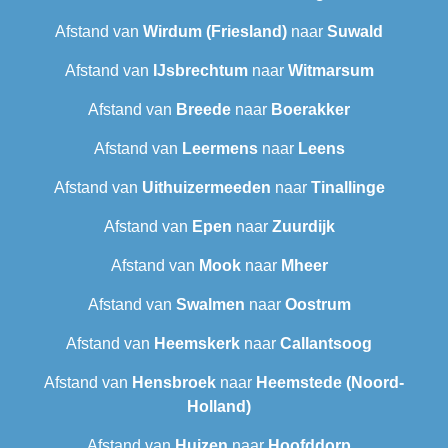
Afstand van
Wirdum (Friesland)
naar
Suwald
Afstand van
IJsbrechtum
naar
Witmarsum
Afstand van
Breede
naar
Boerakker
Afstand van
Leermens
naar
Leens
Afstand van
Uithuizermeeden
naar
Tinallinge
Afstand van
Epen
naar
Zuurdijk
Afstand van
Mook
naar
Mheer
Afstand van
Swalmen
naar
Oostrum
Afstand van
Heemskerk
naar
Callantsoog
Afstand van
Hensbroek
naar
Heemstede (Noord-
Holland)
Afstand van
Huizen
naar
Hoofddorp