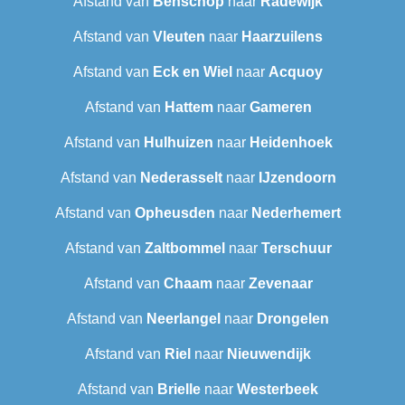
Afstand van
Benschop
naar
Radewijk
Afstand van
Vleuten
naar
Haarzuilens
Afstand van
Eck en Wiel
naar
Acquoy
Afstand van
Hattem
naar
Gameren
Afstand van
Hulhuizen
naar
Heidenhoek
Afstand van
Nederasselt
naar
IJzendoorn
Afstand van
Opheusden
naar
Nederhemert
Afstand van
Zaltbommel
naar
Terschuur
Afstand van
Chaam
naar
Zevenaar
Afstand van
Neerlangel
naar
Drongelen
Afstand van
Riel
naar
Nieuwendijk
Afstand van
Brielle
naar
Westerbeek