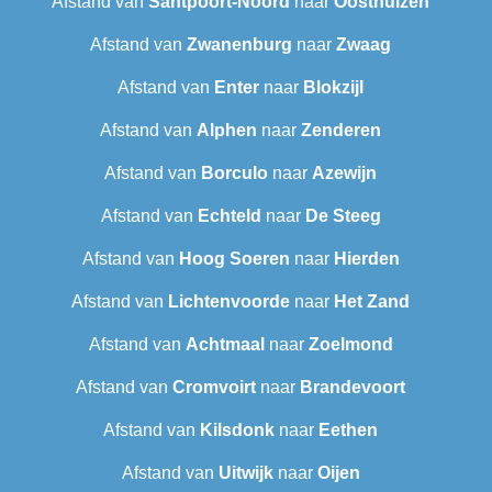
Afstand van
Santpoort-Noord
naar
Oosthuizen
Afstand van
Zwanenburg
naar
Zwaag
Afstand van
Enter
naar
Blokzijl
Afstand van
Alphen
naar
Zenderen
Afstand van
Borculo
naar
Azewijn
Afstand van
Echteld
naar
De Steeg
Afstand van
Hoog Soeren
naar
Hierden
Afstand van
Lichtenvoorde
naar
Het Zand
Afstand van
Achtmaal
naar
Zoelmond
Afstand van
Cromvoirt
naar
Brandevoort
Afstand van
Kilsdonk
naar
Eethen
Afstand van
Uitwijk
naar
Oijen