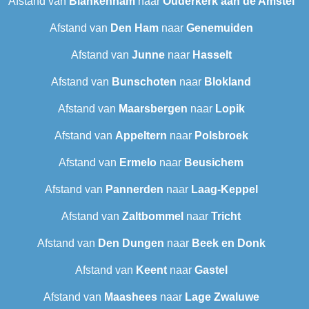
Afstand van
Blankenham
naar
Ouderkerk aan de Amstel
Afstand van
Den Ham
naar
Genemuiden
Afstand van
Junne
naar
Hasselt
Afstand van
Bunschoten
naar
Blokland
Afstand van
Maarsbergen
naar
Lopik
Afstand van
Appeltern
naar
Polsbroek
Afstand van
Ermelo
naar
Beusichem
Afstand van
Pannerden
naar
Laag-Keppel
Afstand van
Zaltbommel
naar
Tricht
Afstand van
Den Dungen
naar
Beek en Donk
Afstand van
Keent
naar
Gastel
Afstand van
Maashees
naar
Lage Zwaluwe