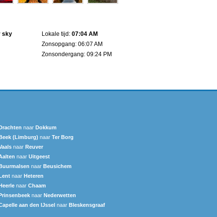
r sky
Lokale tijd:
07:04 AM
Zonsopgang: 06:07 AM
Zonsondergang: 09:24 PM
Drachten
naar
Dokkum
Beek (Limburg)
naar
Ter Borg
Vaals
naar
Reuver
Aalten
naar
Uitgeest
Buurmalsen
naar
Beusichem
Lent
naar
Heteren
Heerle
naar
Chaam
Prinsenbeek
naar
Nederwetten
Capelle aan den IJssel
naar
Bleskensgraaf