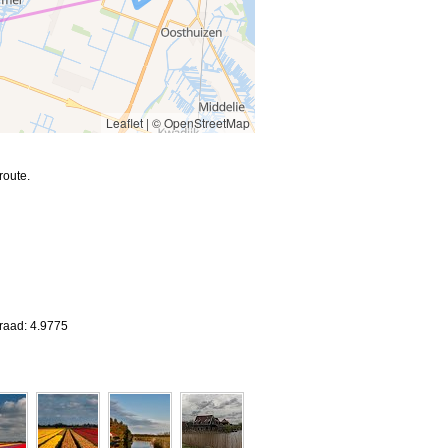
Leaflet
|
© OpenStreetMap
route.
raad: 4.9775