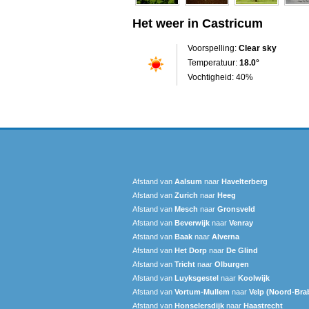
Het weer in Castricum
Voorspelling:
Clear sky
Temperatuur:
18.0°
Vochtigheid: 40%
Afstand van
Aalsum
naar
Havelterberg
Afstand van
Zurich
naar
Heeg
Afstand van
Mesch
naar
Gronsveld
Afstand van
Beverwijk
naar
Venray
Afstand van
Baak
naar
Alverna
Afstand van
Het Dorp
naar
De Glind
Afstand van
Tricht
naar
Olburgen
Afstand van
Luyksgestel
naar
Koolwijk
Afstand van
Vortum-Mullem
naar
Velp (Noord-Bra
Afstand van
Honselersdijk
naar
Haastrecht