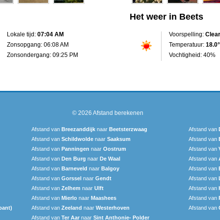
Het weer in Beets
Lokale tijd:
07:04 AM
Voorspelling:
Clea
Zonsopgang: 06:08 AM
Temperatuur:
18.0°
Zonsondergang: 09:25 PM
Vochtigheid: 40%
© 2026
Afstand berekenen
Afstand van
Breezanddijk
naar
Beetsterzwaag
Afstand van
Afstand van
Schildwolde
naar
Saaksum
Afstand van
Afstand van
Panningen
naar
Oostrum
Afstand van
Afstand van
Den Burg
naar
De Waal
Afstand van
Afstand van
Barneveld
naar
Balgoy
Afstand van
Afstand van
Gorssel
naar
Gendt
Afstand van
Afstand van
Zelhem
naar
Ulft
Afstand van
Afstand van
Mierlo
naar
Maashees
Afstand van
bant)
Afstand van
Zeeland
naar
Westerhoven
Afstand van
Afstand van
Ter Aar‎
naar
Sint Anthonie- Polder