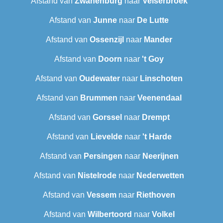
Afstand van
Zwanenburg
naar
Velserbroek
Afstand van
Junne
naar
De Lutte
Afstand van
Ossenzijl
naar
Mander
Afstand van
Doorn
naar
't Goy
Afstand van
Oudewater
naar
Linschoten
Afstand van
Brummen
naar
Veenendaal
Afstand van
Gorssel
naar
Drempt
Afstand van
Lievelde
naar
't Harde
Afstand van
Persingen
naar
Neerijnen
Afstand van
Nistelrode
naar
Nederwetten
Afstand van
Vessem
naar
Riethoven
Afstand van
Wilbertoord
naar
Volkel