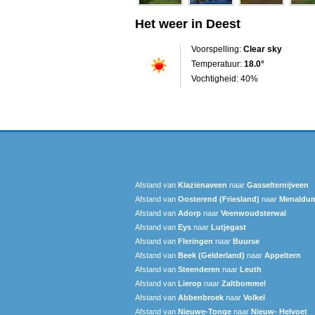
Het weer in Deest
Voorspelling:
Clear sky
Temperatuur:
18.0°
Vochtigheid: 40%
Afstand van
Klazienaveen
naar
Gasselternijveen
Afstand van
Oosterend (Friesland)
naar
Menaldu
Afstand van
Adorp
naar
Veenwoudsterwal
Afstand van
Eys
naar
Lutjegast
Afstand van
Fleringen
naar
Buurse
Afstand van
Beek (Gelderland)
naar
Appeltern
Afstand van
Steenderen
naar
Leuth
Afstand van
Lierop
naar
Zaltbommel
Afstand van
Abbenbroek
naar
Volkel
Afstand van
Nieuwe-Tonge
naar
Nieuw- Helvoet