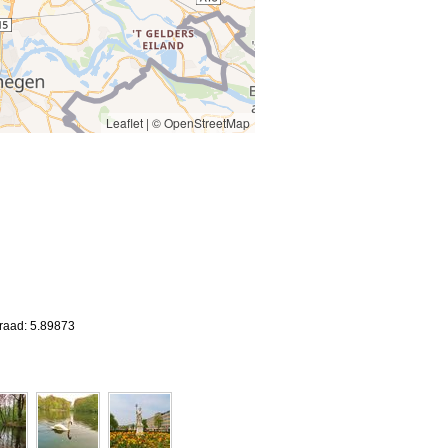
Leaflet
|
© OpenStreetMap
graad: 5.89873