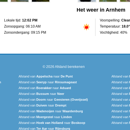
Het weer in Arnhem
Lokale tijd:
12:02 PM
Voorspelling:
Clea
Zonsopgang: 06:10 AM
Temperatuur:
18.0°
Zonsondergang: 09:15 PM
Vochtigheid: 40%
© 2026
Afstand berekenen
Afstand van
Appelscha
naar
De Punt
Afstand van
m
Afstand van
Seeryp
naar
Rinsumageast
Afstand van
Afstand van
Boerakker
naar
Aduard
Afstand van
Afstand van
Bussum
naar
Neer
Afstand van
Afstand van
Doorn
naar
Geesteren (Overijssel)
Afstand van
Afstand van
Duiven
naar
Drempt
Afstand van
Afstand van
Wadenoijen
naar
Waardenburg
Afstand van
Afstand van
Moergestel
naar
Linden
Afstand van
Afstand van
Hoek van Holland
naar
Boskoop
Afstand van
Afstand van
Ter Aar‎
naar
Rijnsburg