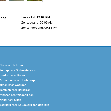
r sky
Lokale tijd:
12:02 PM
Zonsopgang: 06:09 AM
Zonsondergang: 09:14 PM
IJlst
naar
Hichtum
Ureterp
naar
Surhuisterveen
Losdorp
naar
Krewerd
Purmerend
naar
Hoofddorp
Almen
naar
Woerden
Hemmen
naar
Harselaar
Winssen
naar
Wageningen
Vinkel
naar
Oijen
Meerkerk
naar
Koudekerk aan den Rijn