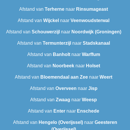
Afstand van
Terherne
naar
Rinsumageast
Afstand van
Wijckel
naar
Veenwoudsterwal
Afstand van
Schouwerzijl
naar
Noordwijk (Groningen)
Afstand van
Termunterzijl
naar
Stadskanaal
Afstand van
Banholt
naar
Warffum
Afstand van
Noorbeek
naar
Holset
Afstand van
Bloemendaal aan Zee
naar
Weert
Afstand van
Overveen
naar
Jisp
Afstand van
Zwaag
naar
Weesp
Afstand van
Enter
naar
Enschede
Afstand van
Hengelo (Overijssel)
naar
Geesteren
(Overijssel)