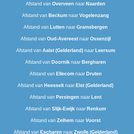
Afstand van
Overveen
naar
Naarden
Afstand van
Beckum
naar
Vogelenzang
Afstand van
Lutten
naar
Gramsbergen
Afstand van
Oud-Avereest
naar
Ossenzijl
Afstand van
Aalst (Gelderland)
naar
Leersum
Afstand van
Doornik
naar
Bergharen
Afstand van
Ellecom
naar
Druten
Afstand van
Heesselt
naar
Elst (Gelderland)
Afstand van
Persingen
naar
Lent
Afstand van
Slijk-Ewijk
naar
Renkum
Afstand van
Zelhem
naar
Voorst
Afstand van
Escharen
naar
Zwolle (Gelderland)