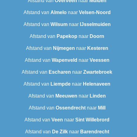
Afstand van
Overveen
naar
Muiden
Afstand van
Almelo
naar
Velsen-Noord
Afstand van
Wilsum
naar
IJsselmuiden
Afstand van
Papekop
naar
Doorn
Afstand van
Nijmegen
naar
Kesteren
Afstand van
Wapenveld
naar
Veessen
Afstand van
Escharen
naar
Zwartebroek
Afstand van
Liempde
naar
Helenaveen
Afstand van
Meeuwen
naar
Linden
Afstand van
Ossendrecht
naar
Mill
Afstand van
Veen
naar
Sint Willebrord
Afstand van
De Zilk
naar
Barendrecht