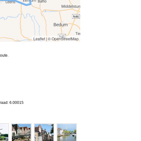
Leaflet
|
© OpenStreetMap
oute.
graad: 6.00015