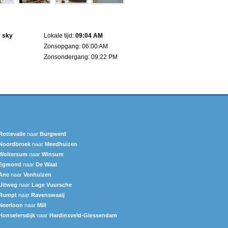
r sky
Lokale tijd:
09:04 AM
Zonsopgang: 06:00 AM
Zonsondergang: 09:22 PM
Rottevalle
naar
Burgwerd
Noordbroek
naar
Meedhuizen
Woltersum
naar
Winsum
Egmond
naar
De Waal
Ane
naar
Venhuizen
Uitweg
naar
Lage Vuursche
Rumpt
naar
Ravenswaaij
Neerloon
naar
Mill
Honselersdijk
naar
Hardinxveld-Giessendam