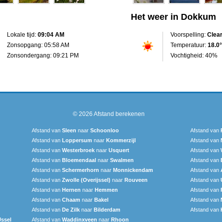
Het weer in Dokkum
Lokale tijd:
09:04 AM
Voorspelling:
Clea
Zonsopgang: 05:58 AM
Temperatuur:
18.0°
Zonsondergang: 09:21 PM
Vochtigheid: 40%
© 2026
Afstand berekenen
Afstand van
Sleen
naar
Schoonloo
Afstand van
Afstand van
Loppersum
naar
Kommerzijl
Afstand van
Afstand van
Westerbroek
naar
Usquert
Afstand van
Afstand van
Bloemendaal
naar
Swalmen
Afstand van
Afstand van
Schermerhorn
naar
Monnickendam
Afstand van
Afstand van
Zwolle (Overijssel)
naar
Rouveen
Afstand van
Afstand van
Hernen
naar
Hemmen
Afstand van
Afstand van
Chaam
naar
Bakel
Afstand van
Afstand van
De Zilk
naar
Bilderdam
Afstand van
Jssel
Afstand van
Waddinxveen
naar
Rhoon