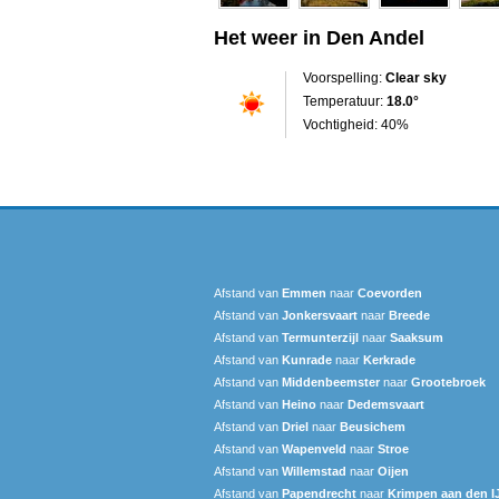
Het weer in Den Andel
Voorspelling:
Clear sky
Temperatuur:
18.0°
Vochtigheid: 40%
Afstand van
Emmen
naar
Coevorden
Afstand van
Jonkersvaart
naar
Breede
Afstand van
Termunterzijl
naar
Saaksum
Afstand van
Kunrade
naar
Kerkrade
Afstand van
Middenbeemster
naar
Grootebroek
Afstand van
Heino
naar
Dedemsvaart
Afstand van
Driel
naar
Beusichem
Afstand van
Wapenveld
naar
Stroe
Afstand van
Willemstad
naar
Oijen
Afstand van
Papendrecht
naar
Krimpen aan den I