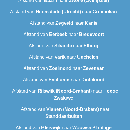
Afstand van
Baarn
naar
Zwolle (Overijssel)
Afstand van
Heemstede (Utrecht)
naar
Groenekan
Afstand van
Zegveld
naar
Kanis
Afstand van
Eerbeek
naar
Bredevoort
Afstand van
Silvolde
naar
Elburg
Afstand van
Varik
naar
Ugchelen
Afstand van
Zoelmond
naar
Zevenaar
Afstand van
Escharen
naar
Dinteloord
Afstand van
Rijswijk (Noord-Brabant)
naar
Hooge
Zwaluwe
Afstand van
Vianen (Noord-Brabant)
naar
Standdaarbuiten
Afstand van
Bleiswijk
naar
Wouwse Plantage