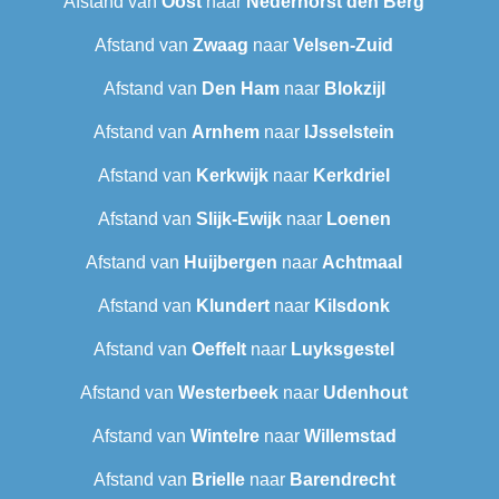
Afstand van
Oost
naar
Nederhorst den Berg
Afstand van
Zwaag
naar
Velsen-Zuid
Afstand van
Den Ham
naar
Blokzijl
Afstand van
Arnhem
naar
IJsselstein
Afstand van
Kerkwijk
naar
Kerkdriel
Afstand van
Slijk-Ewijk
naar
Loenen
Afstand van
Huijbergen
naar
Achtmaal
Afstand van
Klundert
naar
Kilsdonk
Afstand van
Oeffelt
naar
Luyksgestel
Afstand van
Westerbeek
naar
Udenhout
Afstand van
Wintelre
naar
Willemstad
Afstand van
Brielle
naar
Barendrecht‎