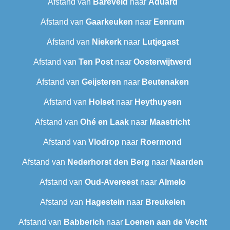
Afstand van
Bareveld
naar
Aduard
Afstand van
Gaarkeuken
naar
Eenrum
Afstand van
Niekerk
naar
Lutjegast
Afstand van
Ten Post
naar
Oosterwijtwerd
Afstand van
Geijsteren
naar
Beutenaken
Afstand van
Holset
naar
Heythuysen
Afstand van
Ohé en Laak
naar
Maastricht
Afstand van
Vlodrop
naar
Roermond
Afstand van
Nederhorst den Berg
naar
Naarden
Afstand van
Oud-Avereest
naar
Almelo
Afstand van
Hagestein
naar
Breukelen
Afstand van
Babberich
naar
Loenen aan de Vecht