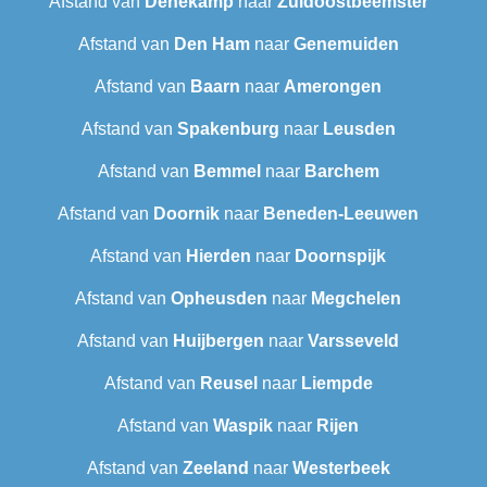
Afstand van
Denekamp
naar
Zuidoostbeemster
Afstand van
Den Ham
naar
Genemuiden
Afstand van
Baarn
naar
Amerongen
Afstand van
Spakenburg
naar
Leusden
Afstand van
Bemmel
naar
Barchem
Afstand van
Doornik
naar
Beneden-Leeuwen
Afstand van
Hierden
naar
Doornspijk
Afstand van
Opheusden
naar
Megchelen
Afstand van
Huijbergen
naar
Varsseveld
Afstand van
Reusel
naar
Liempde
Afstand van
Waspik
naar
Rijen
Afstand van
Zeeland
naar
Westerbeek