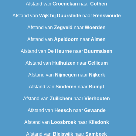
Afstand van
Groenekan
naar
Cothen
Afstand van
Wijk bij Duurstede
naar
Renswoude
Afstand van
Zegveld
naar
Woerden
Afstand van
Apeldoorn
naar
Almen
Afstand van
De Heurne
naar
Buurmalsen
Afstand van
Hulhuizen
naar
Gellicum
Afstand van
Nijmegen
naar
Nijkerk
Afstand van
Sinderen
naar
Rumpt
Afstand van
Zuilichem
naar
Vierhouten
Afstand van
Heesch
naar
Gewande
Afstand van
Loosbroek
naar
Kilsdonk
Afstand van
Bleiswijk
naar
Sambeek