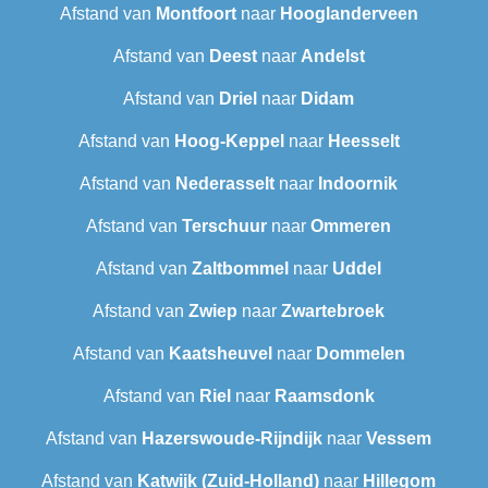
Afstand van
Montfoort
naar
Hooglanderveen
Afstand van
Deest
naar
Andelst
Afstand van
Driel
naar
Didam
Afstand van
Hoog-Keppel
naar
Heesselt
Afstand van
Nederasselt
naar
Indoornik
Afstand van
Terschuur
naar
Ommeren
Afstand van
Zaltbommel
naar
Uddel
Afstand van
Zwiep
naar
Zwartebroek
Afstand van
Kaatsheuvel
naar
Dommelen
Afstand van
Riel
naar
Raamsdonk
Afstand van
Hazerswoude-Rijndijk
naar
Vessem
Afstand van
Katwijk (Zuid-Holland)
naar
Hillegom