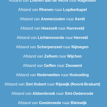
Afstand van
Loenen aan de Vecht
naar
Hagestein
Afstand van
Rhenen
naar
Lopikerkapel
Afstand van
Ammerzoden
naar
Aerdt
Afstand van
Heesselt
naar
Harreveld
Afstand van
Lichtenvoorde
naar
Herveld
Afstand van
Scherpenzeel
naar
Nijmegen
Afstand van
Zelhem
naar
Wijchen
Afstand van
Geffen
naar
Zieuwent
Afstand van
Nederwetten
naar
Huisseling
Afstand van
Sint Hubert
naar
Rijswijk (Noord-Brabant)
Afstand van
Abbenbroek
naar
Sint-Oedenrode
Afstand van
Goedereede
naar
Bleiswijk