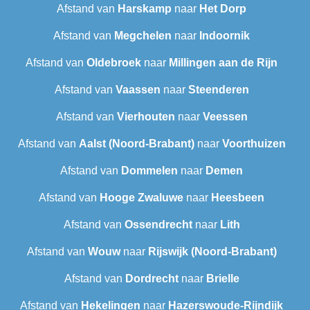
Afstand van
Harskamp
naar
Het Dorp
Afstand van
Megchelen
naar
Indoornik
Afstand van
Oldebroek
naar
Millingen aan de Rijn
Afstand van
Vaassen
naar
Steenderen
Afstand van
Vierhouten
naar
Veessen
Afstand van
Aalst (Noord-Brabant)
naar
Voorthuizen
Afstand van
Dommelen
naar
Demen
Afstand van
Hooge Zwaluwe
naar
Heesbeen
Afstand van
Ossendrecht
naar
Lith
Afstand van
Wouw
naar
Rijswijk (Noord-Brabant)
Afstand van
Dordrecht
naar
Brielle
Afstand van
Hekelingen
naar
Hazerswoude-Rijndijk