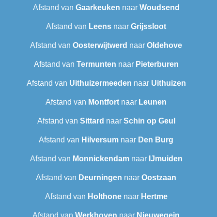
Afstand van
Gaarkeuken
naar
Woudsend
Afstand van
Leens
naar
Grijssloot
Afstand van
Oosterwijtwerd
naar
Oldehove
Afstand van
Termunten
naar
Pieterburen
Afstand van
Uithuizermeeden
naar
Uithuizen
Afstand van
Montfort
naar
Leunen
Afstand van
Sittard
naar
Schin op Geul
Afstand van
Hilversum
naar
Den Burg
Afstand van
Monnickendam
naar
IJmuiden
Afstand van
Deurningen
naar
Oostzaan
Afstand van
Holthone
naar
Hertme
Afstand van
Werkhoven
naar
Nieuwegein