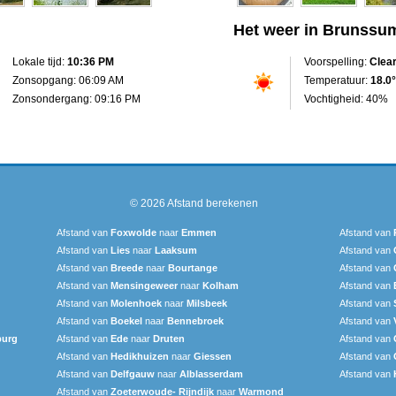
Het weer in Brunssu
Lokale tijd:
10:36 PM
Voorspelling:
Clea
Zonsopgang: 06:09 AM
Temperatuur:
18.0°
Zonsondergang: 09:16 PM
Vochtigheid: 40%
© 2026
Afstand berekenen
Afstand van
Foxwolde
naar
Emmen
Afstand van
Afstand van
Lies
naar
Laaksum
Afstand van
Afstand van
Breede
naar
Bourtange
Afstand van
Afstand van
Mensingeweer
naar
Kolham
Afstand van
Afstand van
Molenhoek
naar
Milsbeek
Afstand van
Afstand van
Boekel
naar
Bennebroek
Afstand van
burg
Afstand van
Ede
naar
Druten
Afstand van
Afstand van
Hedikhuizen
naar
Giessen
Afstand van
Afstand van
Delfgauw
naar
Alblasserdam
Afstand van
Afstand van
Zoeterwoude- Rijndijk
naar
Warmond