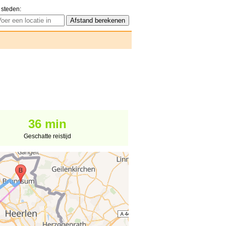
 steden:
36 min
Geschatte reistijd