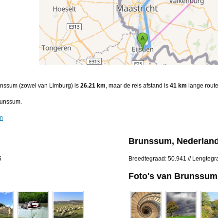
runssum (zowel van Limburg) is
26.21 km
, maar de reis afstand is
41 km
lange route
runssum.
um
Brunssum, Nederlan
5
Breedtegraad: 50.941 // Lengtegr
Foto's van Brunssum