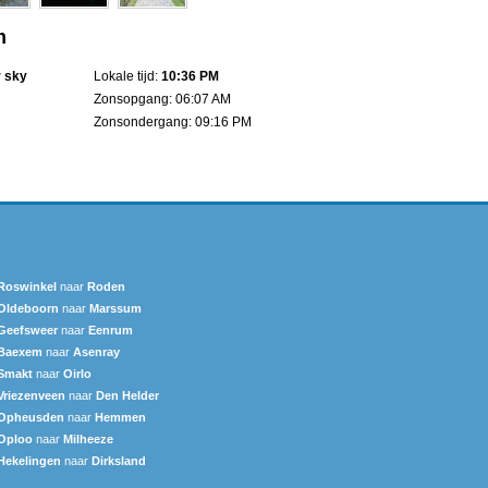
m
r sky
Lokale tijd:
10:36 PM
Zonsopgang: 06:07 AM
Zonsondergang: 09:16 PM
Roswinkel
naar
Roden
Oldeboorn
naar
Marssum
Geefsweer
naar
Eenrum
Baexem
naar
Asenray
Smakt
naar
Oirlo
Vriezenveen
naar
Den Helder
Opheusden
naar
Hemmen
Oploo
naar
Milheeze
Hekelingen
naar
Dirksland