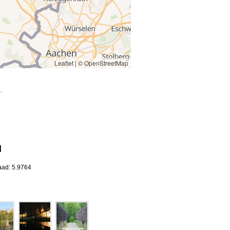
Leaflet
|
© OpenStreetMap
.
d
aad: 5.9764