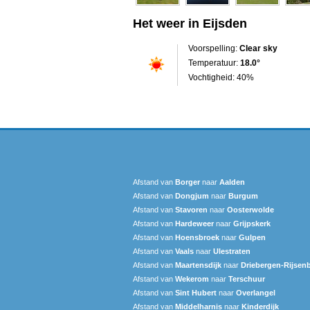
Het weer in Eijsden
Voorspelling:
Clear sky
Temperatuur:
18.0°
Vochtigheid: 40%
Afstand van
Borger
naar
Aalden
Afstand van
Dongjum
naar
Burgum
Afstand van
Stavoren
naar
Oosterwolde
Afstand van
Hardeweer
naar
Grijpskerk
Afstand van
Hoensbroek
naar
Gulpen
Afstand van
Vaals
naar
Ulestraten
Afstand van
Maartensdijk
naar
Driebergen-Rijsen
Afstand van
Wekerom
naar
Terschuur
Afstand van
Sint Hubert
naar
Overlangel
Afstand van
Middelharnis
naar
Kinderdijk