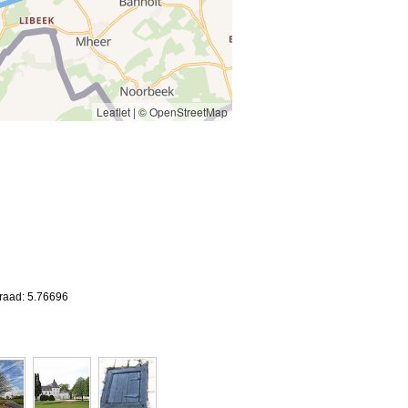
Leaflet
|
© OpenStreetMap
graad: 5.76696