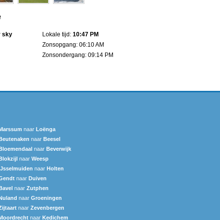
e
r sky
Lokale tijd:
10:47 PM
Zonsopgang: 06:10 AM
Zonsondergang: 09:14 PM
Marssum
naar
Loënga
Beutenaken
naar
Beesel
Bloemendaal
naar
Beverwijk
Blokzijl
naar
Weesp
IJsselmuiden
naar
Holten
Gendt
naar
Duiven
Bavel
naar
Zutphen
Nuland
naar
Groeningen
Zijtaart
naar
Zevenbergen
Moordrecht
naar
Kedichem