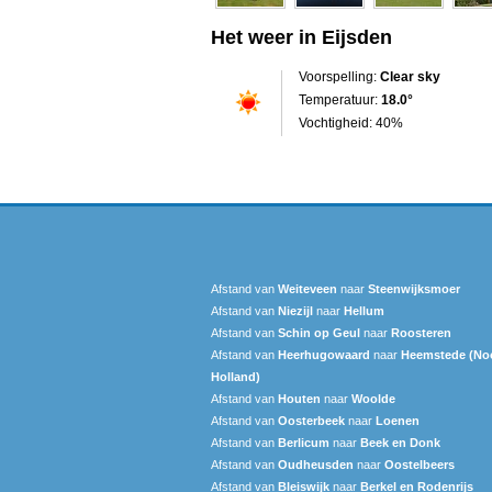
Het weer in Eijsden
Voorspelling:
Clear sky
Temperatuur:
18.0°
Vochtigheid: 40%
Afstand van
Weiteveen
naar
Steenwijksmoer
Afstand van
Niezijl
naar
Hellum
Afstand van
Schin op Geul
naar
Roosteren
Afstand van
Heerhugowaard
naar
Heemstede (No
Holland)
Afstand van
Houten
naar
Woolde
Afstand van
Oosterbeek
naar
Loenen
Afstand van
Berlicum
naar
Beek en Donk
Afstand van
Oudheusden
naar
Oostelbeers
Afstand van
Bleiswijk
naar
Berkel en Rodenrijs