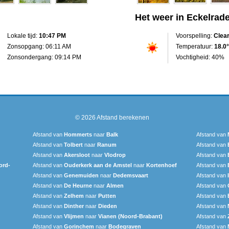
Het weer in Eckelrad
Lokale tijd:
10:47 PM
Voorspelling:
Clea
Zonsopgang: 06:11 AM
Temperatuur:
18.0°
Zonsondergang: 09:14 PM
Vochtigheid: 40%
© 2026
Afstand berekenen
Afstand van
Hommerts
naar
Balk
Afstand van
Afstand van
Tolbert
naar
Ranum
Afstand van
Afstand van
Akersloot
naar
Vlodrop
Afstand van
ord-
Afstand van
Ouderkerk aan de Amstel
naar
Kortenhoef
Afstand van
Afstand van
Genemuiden
naar
Dedemsvaart
Afstand van
Afstand van
De Heurne
naar
Almen
Afstand van
Afstand van
Zelhem
naar
Putten
Afstand van
Afstand van
Dinther
naar
Dieden
Afstand van
Afstand van
Vlijmen
naar
Vianen (Noord-Brabant)
Afstand van
Afstand van
Gorinchem
naar
Bodegraven
Afstand van