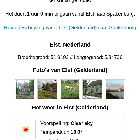
64 km
lange route.
Het duurt
1 uur 0 min
te gaan vanaf Elst naar Spakenburg.
Routebeschrijving vanaf Elst (Gelderland) naar Spakenburg
Elst, Nederland
Breedtegraad: 51.9193 // Lengtegraad: 5.84736
Foto's van Elst (Gelderland)
Het weer in Elst (Gelderland)
Voorspelling:
Clear sky
Temperatuur:
18.0°