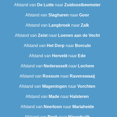
Afstand van
De Lutte
naar
Zuidoostbeemster
Afstand van
Slagharen
naar
Goor
Afstand van
Langbroek
naar
Zalk
Afstand van
Zeist
naar
Loenen aan de Vecht
Afstand van
Het Dorp
naar
Borculo
Afstand van
Herveld
naar
Ede
Afstand van
Nederasselt
naar
Lochem
Afstand van
Rossum
naar
Ravenswaaij
Afstand van
Wageningen
naar
Vorchten
Afstand van
Made
naar
Halsteren
Afstand van
Neerloon
naar
Mariaheide
Afstand van
Reek
naar
Nieuwkuijk